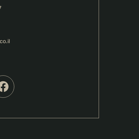
7
co.il